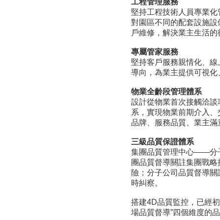
工程管理服務
堅持工程技術人員專業化
對園區不同的配套設施設
戶維修，解決業主生活的
專屬管家服務
堅持客戶服務親情化、線
導向，為業主提供可視化
物業全齡段管理體系
設計從物業首次接觸洽談
系，實現物業前期介入、
品牌、服務品質、業主滿
三級品質保證體系
集團品質管理中心——分
團品質督導關註集團戰略
險；分子公司品質督導關
時糾察。
搭建4D品質監控，已經初
場品質督導”四個維度的