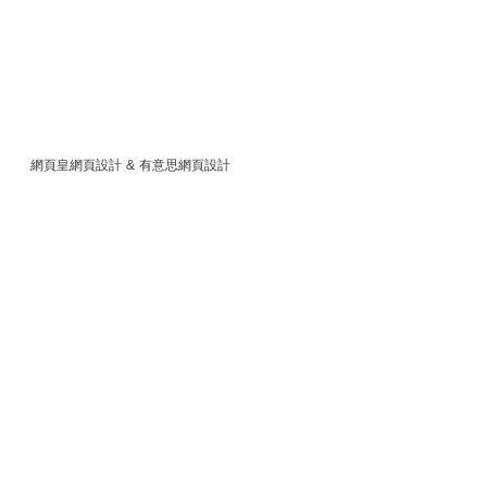
網頁皇網頁設計
&
有意思網頁設計